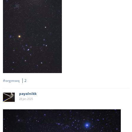
#orgmwq
2
payalnikk
28 Jan
2025