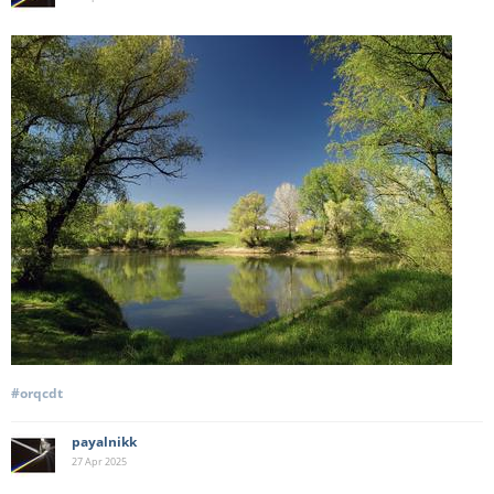
#orqcdt
payalnikk
27 Apr
2025