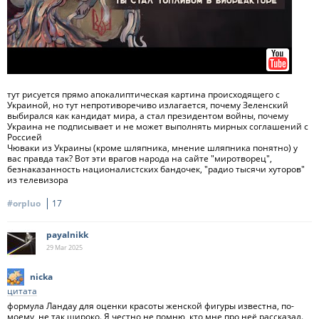
тут рисуется прямо апокалиптическая картина происходящего с
Украиной, но тут непротиворечиво излагается, почему Зеленский
выбирался как кандидат мира, а стал президентом войны, почему
Украина не подписывает и не может выполнять мирных соглашений с
Россией
Чюваки из Украины (кроме шляпника, мнение шляпника понятно) у
вас правда так? Вот эти врагов народа на сайте "миротворец",
безнаказанность националистских бандочек, "радио тысячи хуторов"
из телевизора
#orpluo
17
payalnikk
29 Mar
2025
nicka
цитата
формула Ландау для оценки красоты женской фигуры известна, по-
моему, не так широко. Я честно не помню, кто мне про неё рассказал.