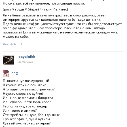
Но она, как всё гениальное, потрясающе проста:
(рост × грудь × бёдра) ÷ (талия^2 × вес)
Линейные размеры в сантиметрах, вес в килограммах, ответ
интерпретируется как школьная оценка (от двух до пяти).
Подгоночные коэффициенты отсутствуют, что как бы свидетельствует
об её фундаментальном характере. Рискнёте на ком-нибудь
проверить? Если вы -- женщина с научно-техническим складом ума,
можно на себе.
#orplxb
1
payalnikk
29 Mar
2025
112
Пылает анус возмущённый
В комментах на поинтаче
Что ищет он ветках стремных?
Неужто споры по хуйне?
Иль новые форматы блядства
Иль способ нести боль сове?
Геополитику, трансгендер
Или говно и аниме?
Стектрейсы, линукс, базы данных
Транссерфинг, пук и аутизм
Хуевый лук черных актеров?!