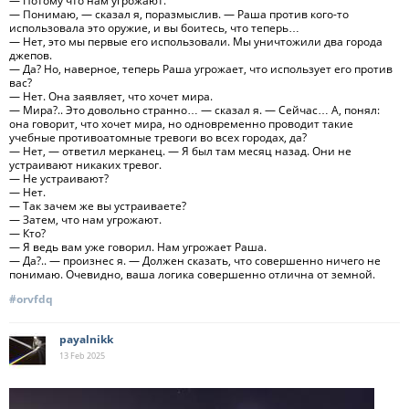
— Потому что нам угрожают.
— Понимаю, — сказал я, поразмыслив. — Раша против кого-то
использовала это оружие, и вы боитесь, что теперь…
— Нет, это мы первые его использовали. Мы уничтожили два города
джепов.
— Да? Но, наверное, теперь Раша угрожает, что использует его против
вас?
— Нет. Она заявляет, что хочет мира.
— Мира?.. Это довольно странно… — сказал я. — Сейчас… А, понял:
она говорит, что хочет мира, но одновременно проводит такие
учебные противоатомные тревоги во всех городах, да?
— Нет, — ответил мерканец. — Я был там месяц назад. Они не
устраивают никаких тревог.
— Не устраивают?
— Нет.
— Так зачем же вы устраиваете?
— Затем, что нам угрожают.
— Кто?
— Я ведь вам уже говорил. Нам угрожает Раша.
— Да?.. — произнес я. — Должен сказать, что совершенно ничего не
понимаю. Очевидно, ваша логика совершенно отлична от земной.
#orvfdq
payalnikk
13 Feb
2025