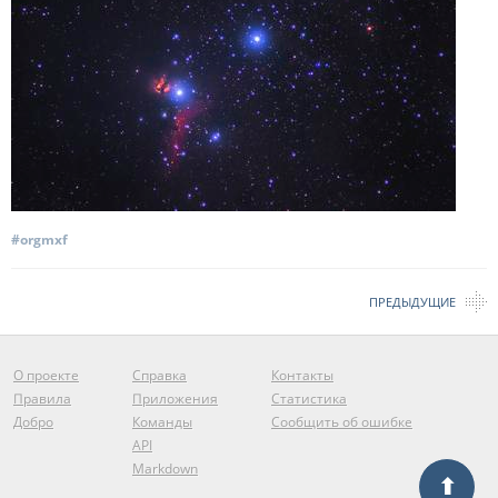
#orgmxf
ПРЕДЫДУЩИЕ
О проекте
Справка
Контакты
Правила
Приложения
Статистика
Добро
Команды
Сообщить об ошибке
API
Markdown
⬆