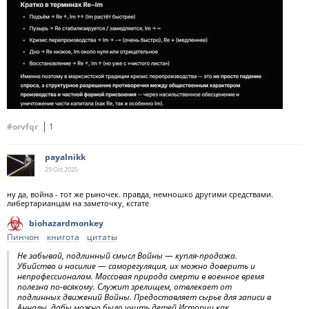
#orvfqr
1
payalnikk
29 Oct
2025
ну да, война - тот же рыночек. правда, немношко другими средствами.
либертарианцам на заметочку, кстате
biohazardmonkey
Пинчон
книгота
цитаты
Не забывай, подлинный смысл Войны — купля-продажа.
Убийство и насилие — саморегуляция, их можно доверить и
непрофессионалам. Массовая природа смерти в военное время
полезна по-всякому. Служит зрелищем, отвлекает от
подлинных движений Войны. Предоставляет сырье для записи в
Анналы, дабы можно было учить детей Истории как