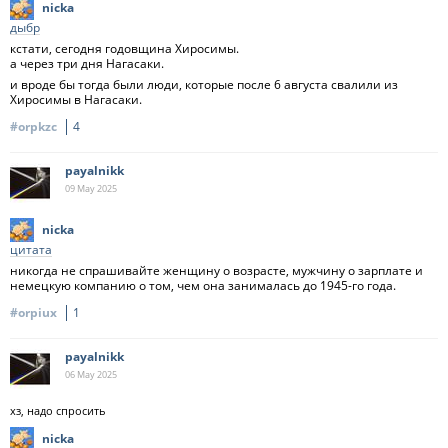
nicka
дыбр
кстати, сегодня годовщина Хиросимы.
а через три дня Нагасаки.
и вроде бы тогда были люди, которые после 6 августа свалили из
Хиросимы в Нагасаки.
#orpkzc
4
payalnikk
09 May
2025
nicka
цитата
никогда не спрашивайте женщину о возрасте, мужчину о зарплате и
немецкую компанию о том, чем она занималась до 1945-го года.
#orpiux
1
payalnikk
06 May
2025
хз, надо спросить
nicka