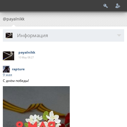
@payalnikk
Информация
payalnikk
10 May
08:27
rapture
9 мая
С днём победы!