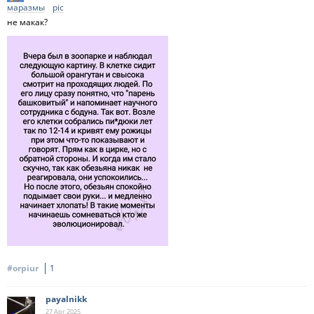
маразмы
pic
не макак?
#orpiur
1
payalnikk
27 Apr
2025