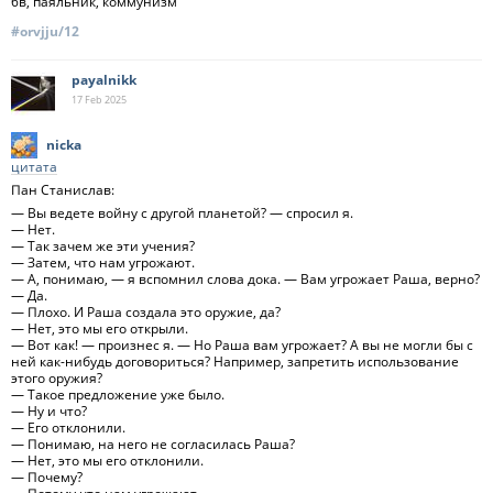
6в, паяльник, коммунизм
#orvjju/12
payalnikk
17 Feb
2025
nicka
цитата
Пан Станислав:
— Вы ведете войну с другой планетой? — спросил я.
— Нет.
— Так зачем же эти учения?
— Затем, что нам угрожают.
— А, понимаю, — я вспомнил слова дока. — Вам угрожает Раша, верно?
— Да.
— Плохо. И Раша создала это оружие, да?
— Нет, это мы его открыли.
— Вот как! — произнес я. — Но Раша вам угрожает? А вы не могли бы с
ней как-нибудь договориться? Например, запретить использование
этого оружия?
— Такое предложение уже было.
— Ну и что?
— Его отклонили.
— Понимаю, на него не согласилась Раша?
— Нет, это мы его отклонили.
— Почему?