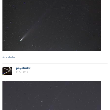
#orvhdu
payalnikk
21 Oct
2025