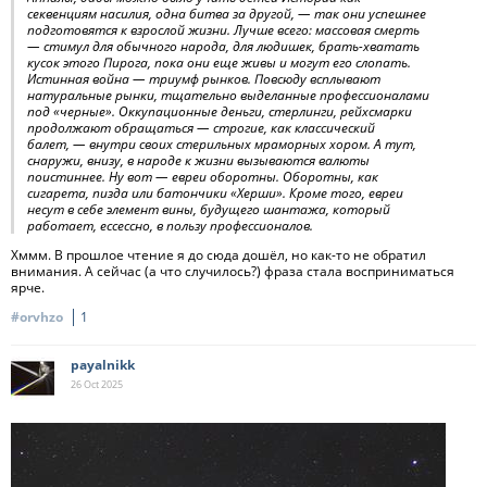
секвенциям насилия, одна битва за другой, — так они успешнее
подготовятся к взрослой жизни. Лучше всего: массовая смерть
— стимул для обычного народа, для людишек, брать-хватать
кусок этого Пирога, пока они еще живы и могут его слопать.
Истинная война — триумф рынков. Повсюду всплывают
натуральные рынки, тщательно выделанные профессионалами
под «черные». Оккупационные деньги, стерлинги, рейхсмарки
продолжают обращаться — строгие, как классический
балет, — внутри своих стерильных мраморных хором. А тут,
снаружи, внизу, в народе к жизни вызываются валюты
поистиннее. Ну вот — евреи оборотны. Оборотны, как
сигарета, пизда или батончики «Херши». Кроме того, евреи
несут в себе элемент вины, будущего шантажа, который
работает, ессессно, в пользу профессионалов.
Хммм. В прошлое чтение я до сюда дошёл, но как-то не обратил
внимания. А сейчас (а что случилось?) фраза стала восприниматься
ярче.
#orvhzo
1
payalnikk
26 Oct
2025