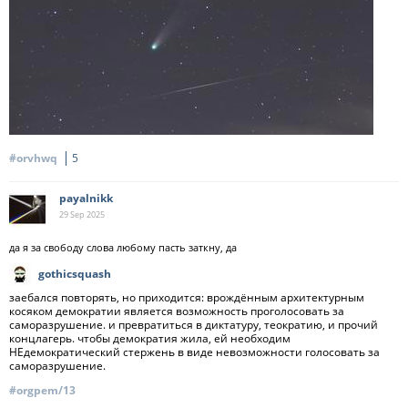
#orvhwq
5
payalnikk
29 Sep
2025
да я за свободу слова любому пасть заткну, да
gothicsquash
заебался повторять, но приходится: врождённым архитектурным
косяком демократии является возможность проголосовать за
саморазрушение. и превратиться в диктатуру, теократию, и прочий
концлагерь. чтобы демократия жила, ей необходим
НЕдемократический стержень в виде невозможности голосовать за
саморазрушение.
#orgpem/13