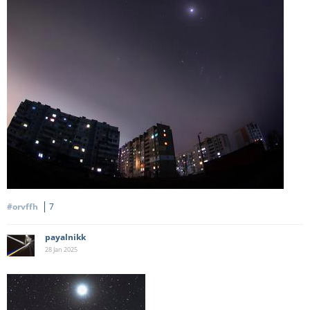
#orvffh
7
payalnikk
28 Jan
2025