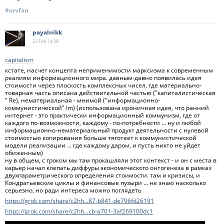
#orvfan
payalnikk
23 Feb
14:38
capitalism
кстате, насчет концепта неприменимости марксизма к современным
реалиям информационного мира. давным-давно появилась идея
стоимости через плоскость комплексных чисел, где материально-
товарная часть описана действительной частью ("капиталистическая
" Re), нематериальная - мнимой ("информационно-
коммунистической" Im) (использована ироничная идея, что ранний
интернет - это практически информационный коммунизм, где от
каждого по-возможности, каждому - по-потребности ... ну и любой
информационно-нематериальный продукт деятельности с нулевой
стоимостью копирования больше тяготеет к коммунистической
модели реализации ... где каждому даром, и пусть никто не уйдет
обиженным)
ну в общем, с гроком мы там прокашляли этот контекст - и он с места в
карьер начал клепать диффуры экономического онтогенеза в рамках
двухпараметрического определения стоимости. там и кризисы, и
Кондратьевские циклы и финансовые пузыри ... не знаю насколько
серьезно, но ради интереса можно поглядеть
https://grok.com/share/c2hh...87-b841-de796fd26191
https://grok.com/share/c2hh...cb-a701-3af269100dc1