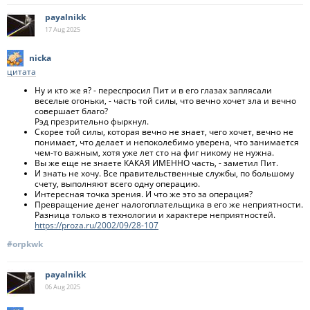
payalnikk
17 Aug
2025
nicka
цитата
Ну и кто же я? - переспросил Пит и в его глазах заплясали
веселые огоньки, - часть той силы, что вечно хочет зла и вечно
совершает благо?
Рэд презрительно фыркнул.
Скорее той силы, которая вечно не знает, чего хочет, вечно не
понимает, что делает и непоколебимо уверена, что занимается
чем-то важным, хотя уже лет сто на фиг никому не нужна.
Вы же еще не знаете КАКАЯ ИМЕННО часть, - заметил Пит.
И знать не хочу. Все правительственные службы, по большому
счету, выполняют всего одну операцию.
Интересная точка зрения. И что же это за операция?
Превращение денег налогоплательщика в его же неприятности.
Разница только в технологии и характере неприятностей.
https://proza.ru/2002/09/28-107
#orpkwk
payalnikk
06 Aug
2025