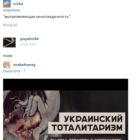
nicka
маразмы
"вытрезвляющая многозадачность"
#orqckl
payalnikk
03 Apr
2025
норм
snakehoney
политота
?